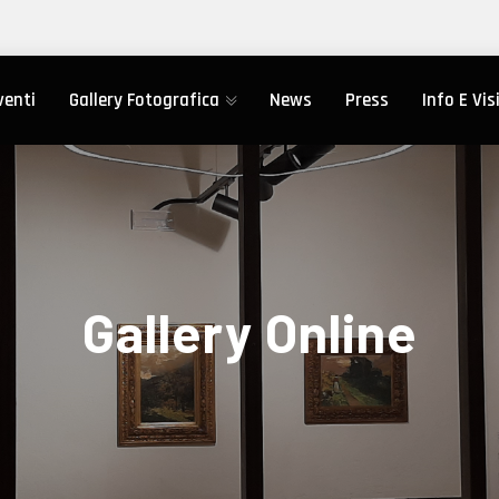
venti
Gallery Fotografica
News
Press
Info E Vis
Gallery Online