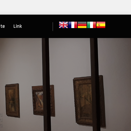
ite
Link